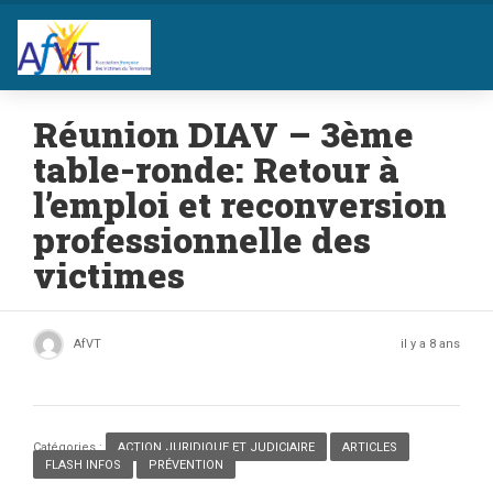
Réunion DIAV – 3ème
table-ronde: Retour à
l’emploi et reconversion
professionnelle des
victimes
AfVT
il y a 8 ans
Catégories :
ACTION JURIDIQUE ET JUDICIAIRE
,
ARTICLES
,
FLASH INFOS
,
PRÉVENTION