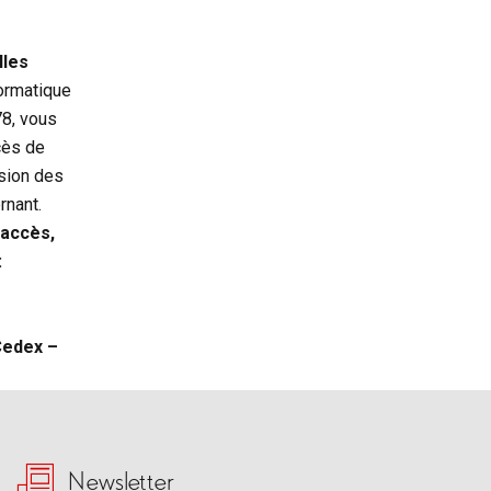
lles
ormatique
78, vous
cès de
ssion des
rnant.
’accès,
:
Cedex –
Newsletter