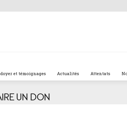
idoyer et témoignages
Actualités
Attentats
No
AIRE UN DON