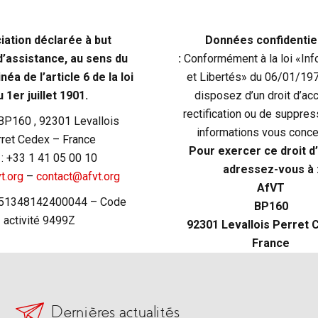
iation déclarée à but
Données confidentie
d’assistance, au sens du
:
Conformément à la loi «Inf
néa de l’article 6 de la loi
et Libertés» du 06/01/19
u 1er juillet 1901.
disposez d’un droit d’ac
rectification ou de suppre
BP160 , 92301 Levallois
informations vous conce
ret Cedex – France
Pour exercer ce droit d
. : +33 1 41 05 00 10
adressez-vous à 
t.org
–
contact@afvt.org
AfVT
 51348142400044 – Code
BP160
activité 9499Z
92301 Levallois Perret 
France
Dernières actualités