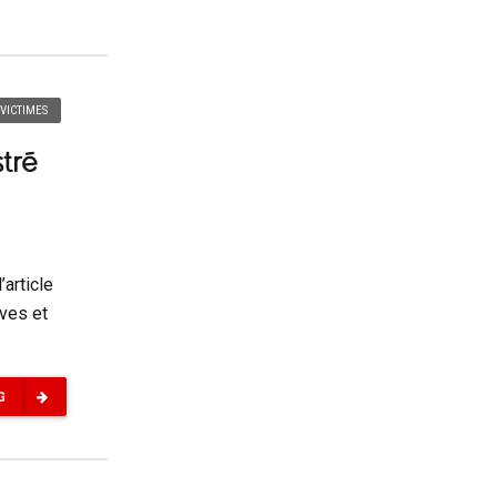
VICTIMES
stré
’article
èves et
G