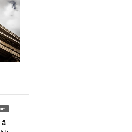
IMES
 à