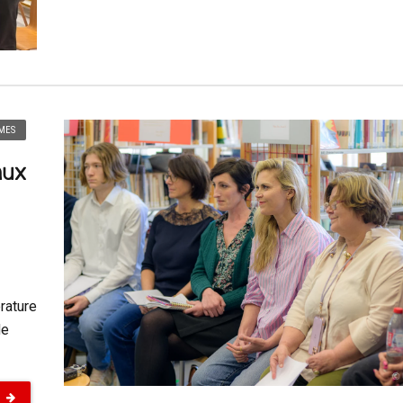
MES
aux
rature
de