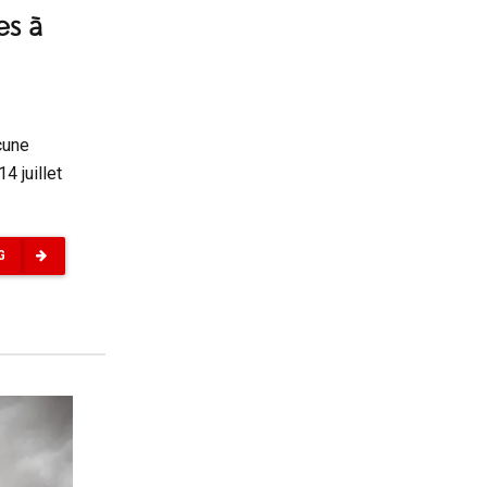
es à
cune
4 juillet
G