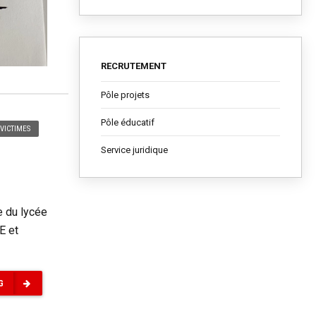
RECRUTEMENT
Pôle projets
Pôle éducatif
VICTIMES
Service juridique
e du lycée
E et
G