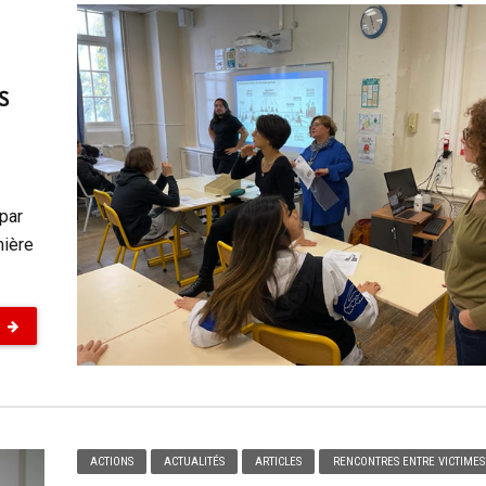
s
 par
mière
ACTIONS
ACTUALITÉS
ARTICLES
RENCONTRES ENTRE VICTIMES