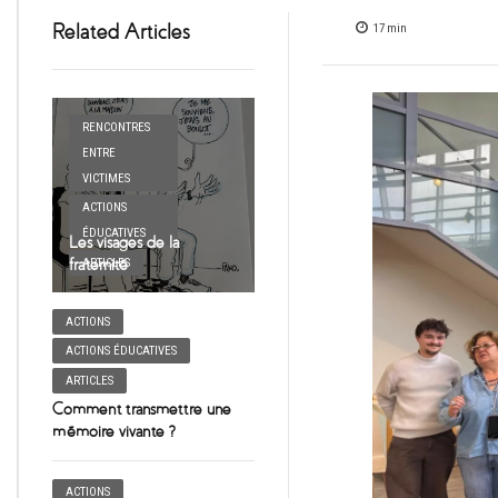
Related Articles
17
min
RENCONTRES
ENTRE
VICTIMES
ACTIONS
ÉDUCATIVES
Les visages de la
fraternité
ARTICLES
ACTIONS
ACTIONS ÉDUCATIVES
ARTICLES
Comment transmettre une
mémoire vivante ?
ACTIONS