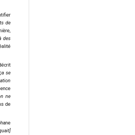
tifier
ts de
ière,
à des
éalité
décrit
 ça se
ation
ience
on ne
ns de
phane
squait]