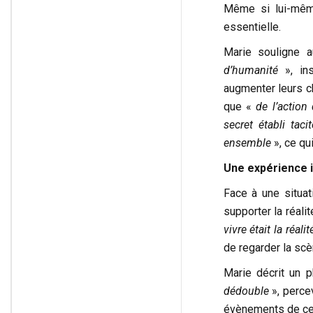
Même si lui-même
essentielle.
Marie souligne 
d’humanité
», ins
augmenter leurs ch
que «
de l’action
secret établi tac
ensemble
», ce qu
Une expérience i
Face à une situa
supporter la réali
vivre était la réalit
de regarder la sc
Marie décrit un 
dédouble
», percev
évènements de ce