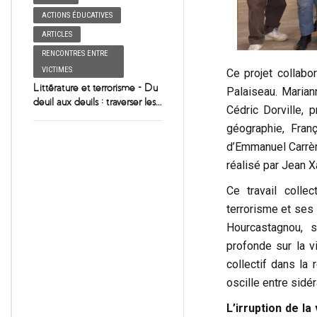
ACTIONS ÉDUCATIVES
ARTICLES
RENCONTRES ENTRE
VICTIMES
Ce projet collabo
Littérature et terrorisme – Du
Palaiseau. Marian
deuil aux deuils : traverser les
Cédric Dorville, 
pertes de l’existence
géographie, Franç
d’Emmanuel Carrère
réalisé par Jean X
Ce travail colle
terrorisme et ses
Hourcastagnou, s
profonde sur la vi
collectif dans la 
oscille entre sidé
L’irruption de l