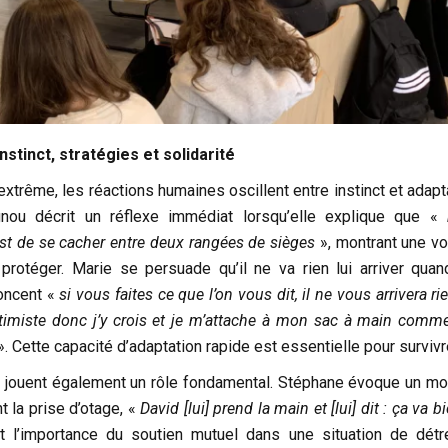
nstinct, stratégies et solidarité
xtrême, les réactions humaines oscillent entre instinct et adapt
nou décrit un réflexe immédiat lorsqu’elle explique que «
est de se cacher
entre deux rangées de sièges
», montrant une vo
 protéger. Marie se persuade qu’il ne va rien lui arriver quan
noncent «
si vous faites ce que l’on vous dit, il ne vous arrivera ri
timiste donc j’y crois et je m’attache à mon sac à main comm
. Cette capacité d’adaptation rapide est essentielle pour survivr
 jouent également un rôle fondamental. Stéphane évoque un m
t la prise d’otage, «
David [lui] prend la main et [lui] dit : ça va b
nt l’importance du soutien mutuel dans une situation de détr