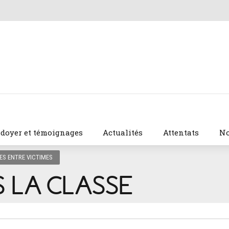
idoyer et témoignages
Actualités
Attentats
No
S ENTRE VICTIMES
S LA CLASSE