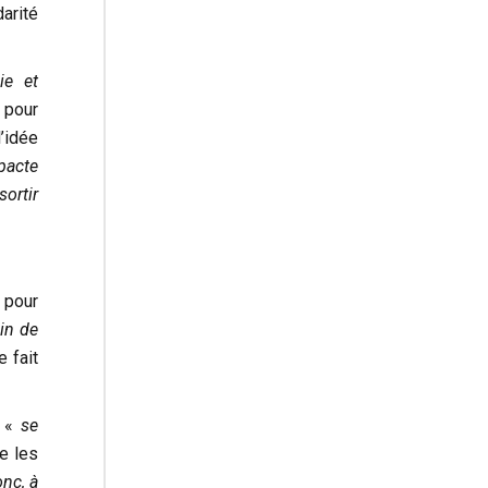
arité
ie et
 pour
’idée
pacte
ortir
 pour
ain de
 fait
e «
se
e les
onc, à