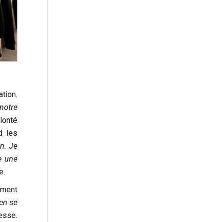
ation.
notre
lonté
d les
en. Je
e une
e.
oment
ien se
esse.