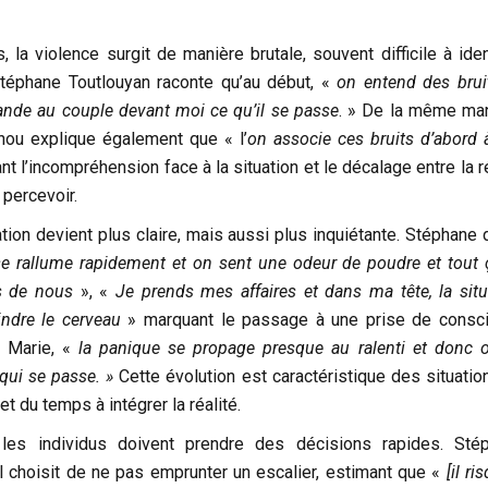
, la violence surgit de manière brutale, souvent difficile à iden
téphane Toutlouyan raconte qu’au début, «
on entend des brui
ande au couple devant moi ce qu’il se passe
. » De la même man
nou explique également que « l’
on associe ces bruits d’abord 
nt l’incompréhension face à la situation et le décalage entre la r
 percevoir.
ation devient plus claire, mais aussi plus inquiétante. Stéphane 
se rallume rapidement et on sent une odeur de poudre
et tout
s de nous
», «
Je prends mes affaires et dans ma tête, la situ
ndre le cerveau
» marquant le passage à une prise de consc
r Marie, «
la panique se propage presque au ralenti et donc 
ui se passe. »
Cette évolution est caractéristique des situatio
met du temps à intégrer la réalité.
les individus doivent prendre des décisions rapides. Sté
il choisit de ne pas emprunter un escalier, estimant que «
[il ri