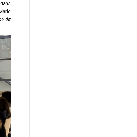
s dans
 Marie
se dit