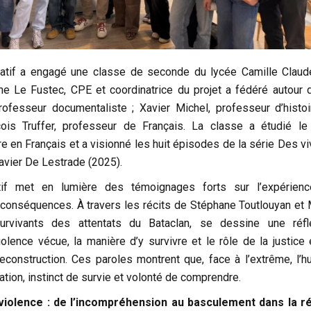
ratif a engagé une classe de seconde du lycée Camille Claud
ne Le Fustec, CPE et coordinatrice du projet a fédéré autour d’
professeur documentaliste ; Xavier Michel, professeur d’histoi
ois Truffer, professeur de Français. La classe a étudié le 
 en Français et a visionné les huit épisodes de la série Des vi
avier De Lestrade (2025).
ctif met en lumière des témoignages forts sur l’expérien
 conséquences. À travers les récits de Stéphane Toutlouyan et 
urvivants des attentats du Bataclan, se dessine une réfl
olence vécue, la manière d’y survivre et le rôle de la justice 
reconstruction. Ces paroles montrent que, face à l’extrême, l’h
ration, instinct de survie et volonté de comprendre.
a violence : de l’incompréhension au basculement dans la ré