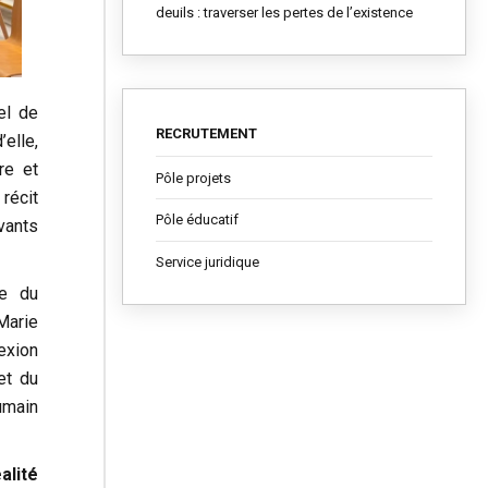
deuils : traverser les pertes de l’existence
el de
RECRUTEMENT
elle,
re et
Pôle projets
récit
Pôle éducatif
vants
Service juridique
ce du
Marie
exion
et du
umain
alité