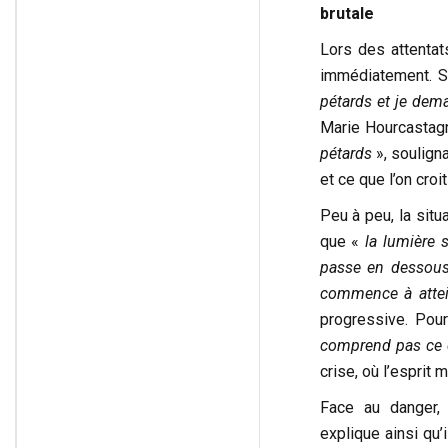
brutale
Lors des attentats
immédiatement. S
pétards et je dem
Marie Hourcastag
pétards
», souligna
et ce que l’on croit
Peu à peu, la situ
que «
la lumière 
passe en dessou
commence à attei
progressive. Pou
comprend pas ce q
crise, où l’esprit 
Face au danger, 
explique ainsi qu’