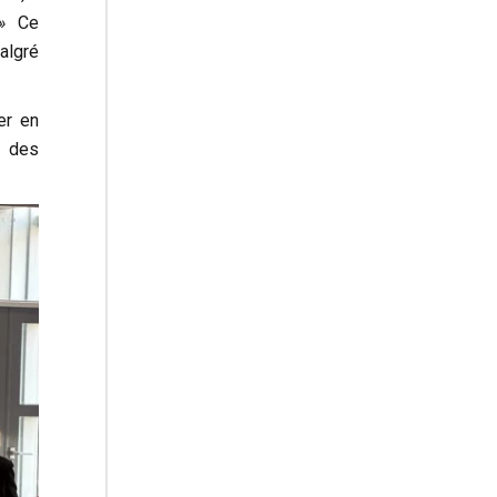
»
Ce
algré
er en
é des