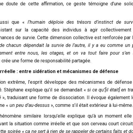
 doute de cette affirmation, ce geste témoigne d’une solid
aussi que «
l’humain déploie des trésors d’instinct de surv
istant sur la capacité des individus à agir collectivement
ances de survie. Cette dimension collective est renforcée par l
 de chacun dépendait la survie de l’autre, il y a eu comme un 
itement entre nous, les otages, et on va tout faire pour s’en s
i crée une forme de responsabilité partagée.
rréelle : entre sidération et mécanismes de défense
tion extrême, l’esprit développe des mécanismes de défense
té. Stéphane explique qu’il se demandait «
si ce qu’[il était] en tr
é
», traduisant une forme de dissociation. Il évoque également le
ène «
un peu d’au-dessus
», comme s’il était extérieur à lui-même.
phénomène similaire lorsqu’elle explique qu’à un moment ell
ant la situation comme irréelle et que son cerveau court circuit
tte soirée
« ça ne sert à rien de se rappeler de certains faits et d