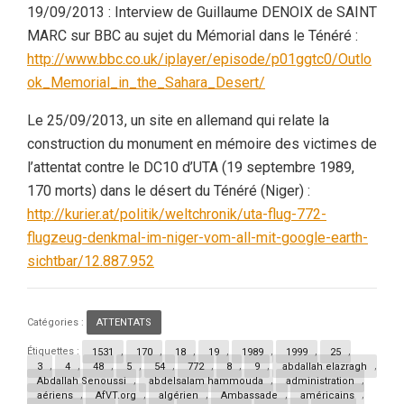
19/09/2013 : Interview de Guillaume DENOIX de SAINT
MARC sur BBC au sujet du Mémorial dans le Ténéré :
http://www.bbc.co.uk/iplayer/episode/p01ggtc0/Outlo
ok_Memorial_in_the_Sahara_Desert/
Le 25/09/2013, un site en allemand qui relate la
construction du monument en mémoire des victimes de
l’attentat contre le DC10 d’UTA (19 septembre 1989,
170 morts) dans le désert du Ténéré (Niger) :
http://kurier.at/politik/weltchronik/uta-flug-772-
flugzeug-denkmal-im-niger-vom-all-mit-google-earth-
sichtbar/12.887.952
Catégories :
ATTENTATS
Étiquettes :
1531
,
170
,
18
,
19
,
1989
,
1999
,
25
,
3
,
4
,
48
,
5
,
54
,
772
,
8
,
9
,
abdallah elazragh
,
Abdallah Senoussi
,
abdelsalam hammouda
,
administration
,
aériens
,
AfVT.org
,
algérien
,
Ambassade
,
américains
,