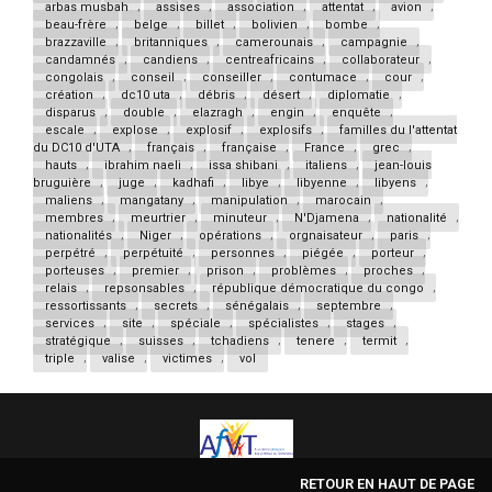
arbas musbah
,
assises
,
association
,
attentat
,
avion
,
beau-frère
,
belge
,
billet
,
bolivien
,
bombe
,
brazzaville
,
britanniques
,
camerounais
,
campagnie
,
candamnés
,
candiens
,
centreafricains
,
collaborateur
,
congolais
,
conseil
,
conseiller
,
contumace
,
cour
,
création
,
dc10 uta
,
débris
,
désert
,
diplomatie
,
disparus
,
double
,
elazragh
,
engin
,
enquête
,
escale
,
explose
,
explosif
,
explosifs
,
familles du l'attentat
du DC10 d'UTA
,
français
,
française
,
France
,
grec
,
hauts
,
ibrahim naeli
,
issa shibani
,
italiens
,
jean-louis
bruguière
,
juge
,
kadhafi
,
libye
,
libyenne
,
libyens
,
maliens
,
mangatany
,
manipulation
,
marocain
,
membres
,
meurtrier
,
minuteur
,
N'Djamena
,
nationalité
,
nationalités
,
Niger
,
opérations
,
orgnaisateur
,
paris
,
perpétré
,
perpétuité
,
personnes
,
piégée
,
porteur
,
porteuses
,
premier
,
prison
,
problèmes
,
proches
,
relais
,
repsonsables
,
république démocratique du congo
,
ressortissants
,
secrets
,
sénégalais
,
septembre
,
services
,
site
,
spéciale
,
spécialistes
,
stages
,
stratégique
,
suisses
,
tchadiens
,
tenere
,
termit
,
triple
,
valise
,
victimes
,
vol
RETOUR EN HAUT DE PAGE