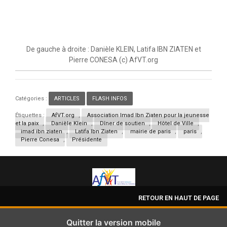
De gauche à droite : Danièle KLEIN, Latifa IBN ZIATEN et
Pierre CONESA (c) AfVT.org
Catégories :
ARTICLES
,
FLASH INFOS
Étiquettes :
AfVT.org
,
Association Imad Ibn Ziaten pour la jeunesse
et la paix
,
Danièle Klein
,
Dîner de soutien
,
Hôtel de Ville
,
imad ibn ziaten
,
Latifa Ibn Ziaten
,
mairie de paris
,
paris
,
Pierre Conesa
,
Présidente
RETOUR EN HAUT DE PAGE
Quitter la version mobile