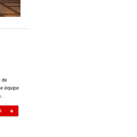
e de
ne équipe
..
G