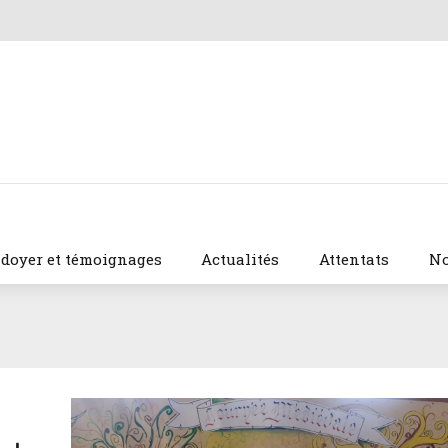
idoyer et témoignages
Actualités
Attentats
No