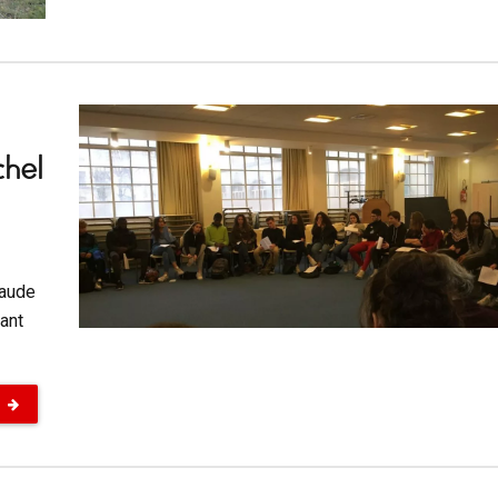
chel
laude
dant