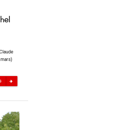
hel
 Claude
 mars)
G