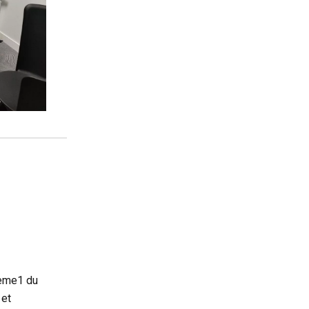
4ème1 du
 et