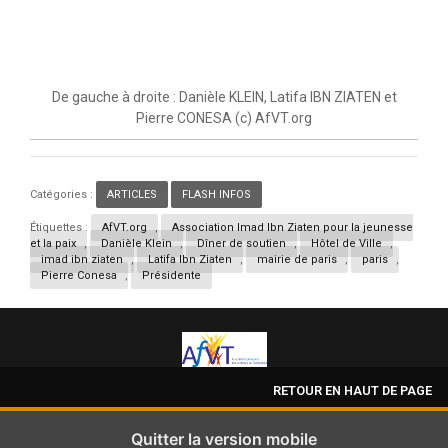
De gauche à droite : Danièle KLEIN, Latifa IBN ZIATEN et
Pierre CONESA (c) AfVT.org
Catégories :
ARTICLES
,
FLASH INFOS
Étiquettes :
AfVT.org
,
Association Imad Ibn Ziaten pour la jeunesse
et la paix
,
Danièle Klein
,
Dîner de soutien
,
Hôtel de Ville
,
imad ibn ziaten
,
Latifa Ibn Ziaten
,
mairie de paris
,
paris
,
Pierre Conesa
,
Présidente
RETOUR EN HAUT DE PAGE
Quitter la version mobile