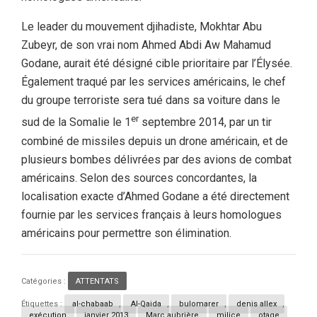
Le leader du mouvement djihadiste, Mokhtar Abu
Zubeyr, de son vrai nom Ahmed Abdi Aw Mahamud
Godane, aurait été désigné cible prioritaire par l’Élysée.
Également traqué par les services américains, le chef
du groupe terroriste sera tué dans sa voiture dans le
er
sud de la Somalie le 1
septembre 2014, par un tir
combiné de missiles depuis un drone américain, et de
plusieurs bombes délivrées par des avions de combat
américains. Selon des sources concordantes, la
localisation exacte d’Ahmed Godane a été directement
fournie par les services français à leurs homologues
américains pour permettre son élimination.
Catégories :
ATTENTATS
Étiquettes :
al-chabaab
,
Al-Qaida
,
bulomarer
,
denis allex
,
exécution
,
janvier 2013
,
Marc aubrière
,
milice
,
otage
,