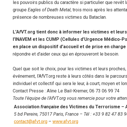
les pouvoirs publics du caractère si particulier que revêt 
groupe
Eagles of Death Metal
, trois mois après les atten
présence de nombreuses victimes du Bataclan.
L’A
f
VT.org tient donc à informer les victimes et leur
l’INAVEM et les CUMP (Cellules d’Urgence Médico-Ps
en place un dispositif d’accueil et de prise en charge
répondre et d’aider ceux qui en éprouveront le besoin.
Quel que soit le choix, pour les victimes et leurs proches,
événement, l’A
f
VT.org reste à leurs côtés dans le parcour
individuel et collectif qui sera le leur, à court, moyen et lo
Contact Presse :
A
line
Le Bail-Kremer, 06 73 06 99 74
Toute l’équipe de l’AfVT.org vous remercie pour votre atten
Association
française
des Victimes du Terrorisme
– 
5 bd Pereire, 75017 Paris, France
– Tél :
+33 9 82 47 83 9
con
tact@afvt.org
–
www.afvt.org