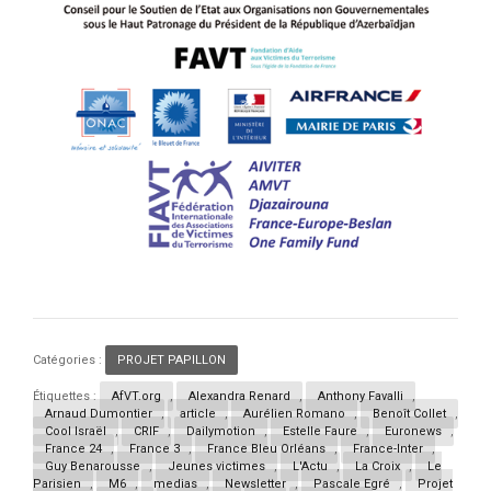
Catégories :
PROJET PAPILLON
Étiquettes :
AfVT.org
,
Alexandra Renard
,
Anthony Favalli
,
Arnaud Dumontier
,
article
,
Aurélien Romano
,
Benoît Collet
,
Cool Israël
,
CRIF
,
Dailymotion
,
Estelle Faure
,
Euronews
,
France 24
,
France 3
,
France Bleu Orléans
,
France-Inter
,
Guy Benarousse
,
Jeunes victimes
,
L'Actu
,
La Croix
,
Le
Parisien
,
M6
,
medias
,
Newsletter
,
Pascale Egré
,
Projet