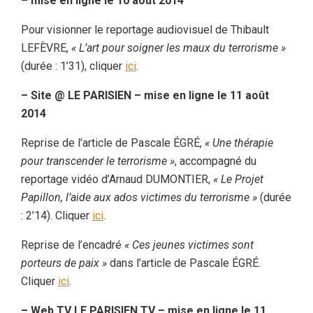
– mise en ligne le 10 août 2014
Pour visionner le reportage audiovisuel de Thibault
LEFÈVRE,
« L’art pour soigner les maux du terrorisme »
(durée : 1’31), cliquer
ici
.
– Site @ LE PARISIEN – mise en ligne le 11 août
2014
Reprise de l’article de Pascale ÉGRÉ,
« Une thérapie
pour transcender le terrorisme »
, accompagné du
reportage vidéo d’Arnaud DUMONTIER,
« Le Projet
Papillon, l’aide aux ados victimes du terrorisme »
(durée
: 2’14). Cliquer
ici
.
Reprise de l’encadré
« Ces jeunes victimes sont
porteurs de paix »
dans l’article de Pascale ÉGRÉ.
Cliquer
ici
.
– Web TV LE PARISIEN TV – mise en ligne le 11