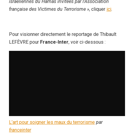
israéliennes du Hamas invitées par l’Association
française des Victimes du Terrorisme »
, cliquer
ici
.
Pour visionner directement le reportage de Thibault
LEFÈVRE pour
France-Inter
, voir ci-dessous :
L’art pour soigner les maux du terrorisme
par
franceinter