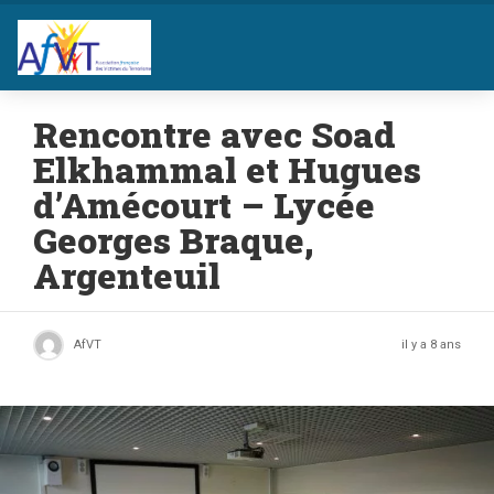
Rencontre avec Soad
Elkhammal et Hugues
d’Amécourt – Lycée
Georges Braque,
Argenteuil
AfVT
il y a 8 ans