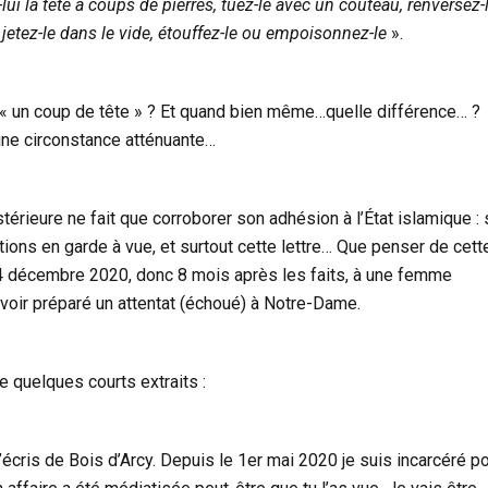
-lui la tête à coups de pierres, tuez-le avec un couteau, renversez-
, jetez-le dans le vide, étouffez-le ou empoisonnez-le
».
« un coup de tête » ? Et quand bien même…quelle différence… ?
une circonstance atténuante…
stérieure ne fait que corroborer son adhésion à l’État islamique :
ions en garde à vue, et surtout cette lettre… Que penser de cett
 4 décembre 2020, donc 8 mois après les faits, à une femme
oir préparé un attentat (échoué) à Notre-Dame.
e quelques courts extraits :
t’écris de Bois d’Arcy. Depuis le 1er mai 2020 je suis incarcéré p