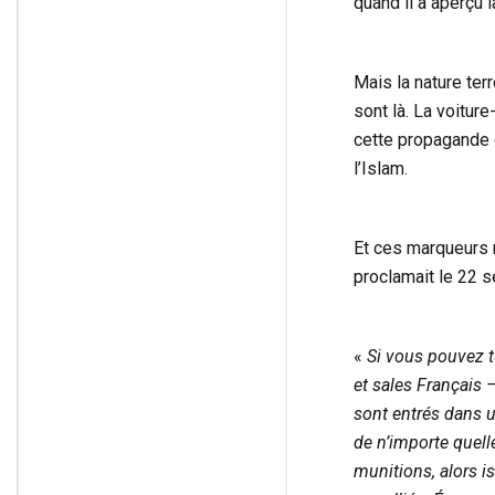
quand il a aperçu l
Mais la nature ter
sont là. La voiture
cette propagande d
l’Islam.
Et ces marqueurs r
proclamait le 22 
«
Si vous pouvez t
et sales Français 
sont entrés dans un
de n’importe quell
munitions, alors is