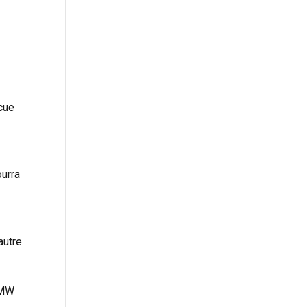
cue
ourra
autre.
 BMW