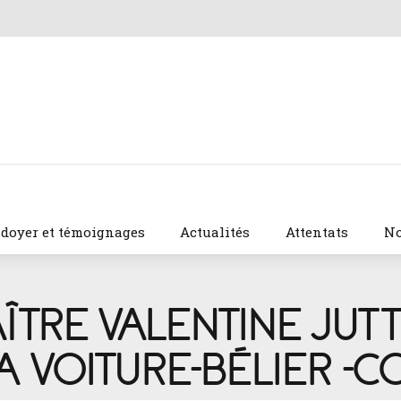
idoyer et témoignages
Actualités
Attentats
No
AÎTRE VALENTINE JU
LA VOITURE-BÉLIER -