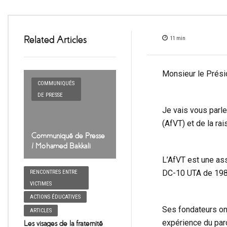
Related Articles
11
min
Monsieur le Prési
COMMUNIQUÉS
DE PRESSE
Je vais vous pa
(AfVT) et de la rai
Communiqué de Presse
/ Mohamed Bakkali
L’AfVT est une ass
DC-10 UTA de 1989 
RENCONTRES ENTRE
VICTIMES
ACTIONS ÉDUCATIVES
Ses fondateurs ont
ARTICLES
expérience du par
Les visages de la fraternité