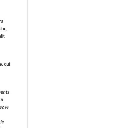
rs
ube,
lit
, qui
hants
ui
ez-le
 de