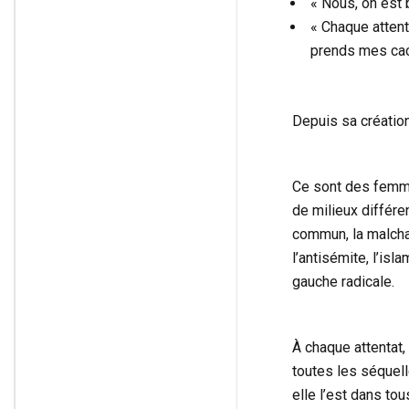
« Nous, on est 
« Chaque attenta
prends mes cac
Depuis sa création
Ce sont des femme
de milieux différen
commun, la malchan
l’antisémite, l’isl
gauche radicale.
À chaque attentat,
toutes les séquell
elle l’est dans to