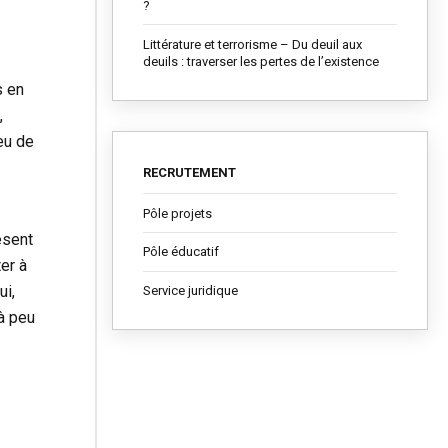
?
Littérature et terrorisme – Du deuil aux
deuils : traverser les pertes de l’existence
s en
,
ieu de
RECRUTEMENT
Pôle projets
ésent
Pôle éducatif
er à
ui,
Service juridique
 à peu