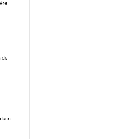
ière
m de
 dans