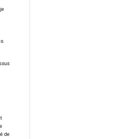
je
s.
issus
e
t
e
té de