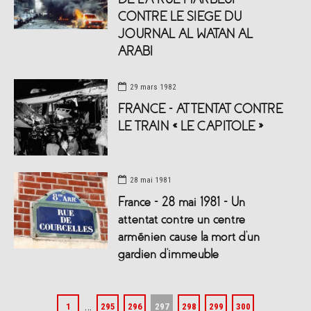
CONTRE LE SIEGE DU
JOURNAL AL WATAN AL
ARABI
29 mars 1982
FRANCE – ATTENTAT CONTRE
LE TRAIN « LE CAPITOLE »
28 mai 1981
France – 28 mai 1981 – Un
attentat contre un centre
arménien cause la mort d’un
gardien d’immeuble
…
1
295
296
297
298
299
300