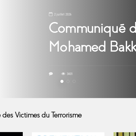
 Presse /
li
se des Victimes du Terrorisme