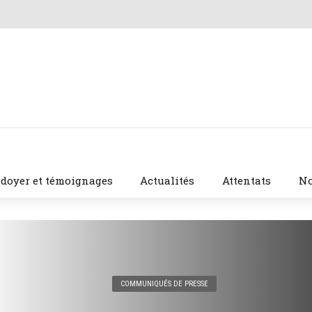
idoyer et témoignages
Actualités
Attentats
No