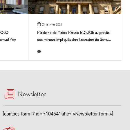
21 janvier 2025
UBOLO
Plaidoirie de Maître Pascale EDWIGE au procès
Samuel Paty
des mineurs impliqués dans l’assassinat de Samuel
Paty
Newsletter
[contact-form-7 id= »10454″ title= »Newsletter form »]