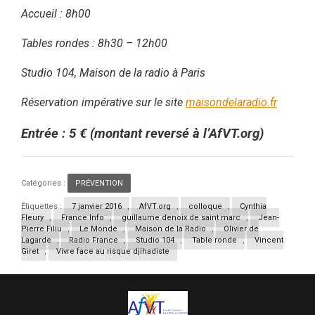
Accueil : 8h00
Tables rondes : 8h30 – 12h00
Studio 104, Maison de la radio à Paris
Réservation impérative sur le site
maisondelaradio.fr
Entrée : 5 € (montant reversé à l’AfVT.org)
Catégories :
PRÉVENTION
Étiquettes :
7 janvier 2016
,
AfVT.org
,
colloque
,
Cynthia
Fleury
,
France Info
,
guillaume denoix de saint marc
,
Jean-
Pierre Filiu
,
Le Monde
,
Maison de la Radio
,
Olivier de
Lagarde
,
Radio France
,
Studio 104
,
Table ronde
,
Vincent
Giret
,
Vivre face au risque djihadiste