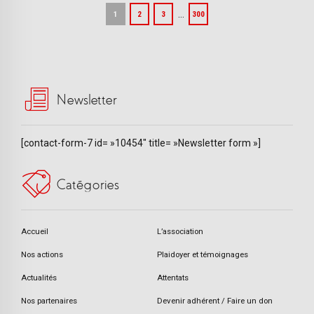
…
1
2
3
300
Newsletter
[contact-form-7 id= »10454″ title= »Newsletter form »]
Catégories
Accueil
L’association
Nos actions
Plaidoyer et témoignages
Actualités
Attentats
Nos partenaires
Devenir adhérent / Faire un don