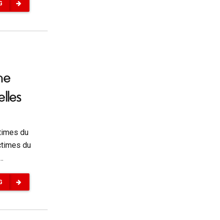
G
ne
lles
times du
ctimes du
..
G