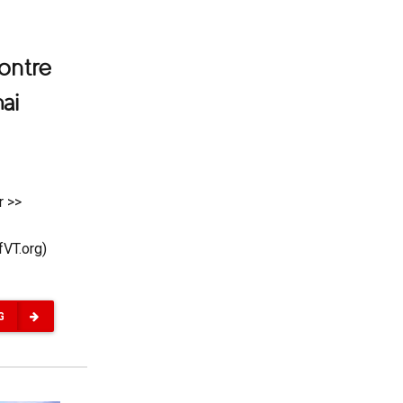
ontre
mai
r >>
fVT.org)
G