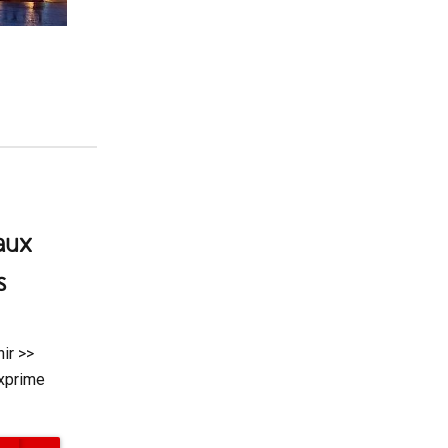
aux
s
ir >>
exprime