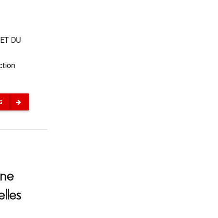
ET DU
ction
G
nne
lles