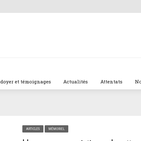
idoyer et témoignages
Actualités
Attentats
No
ARTICLES
MÉMORIEL