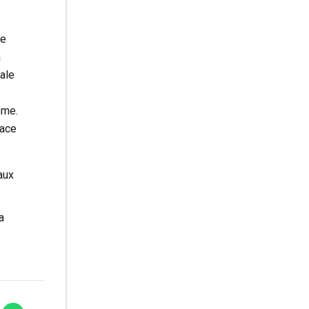
de
à
nale
sme.
lace
aux
a