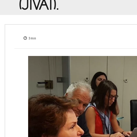
(JIVAT).
3
min