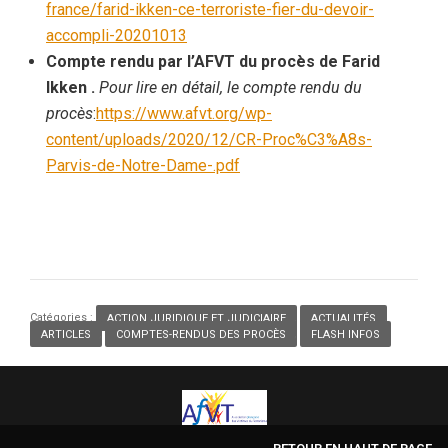
france/farid-ikken-ce-terroriste-fier-du-devoir-
accompli-20201013
Compte rendu par l’AFVT du procès de Farid
Ikken .
Pour lire en détail, le compte rendu du
procès
:
https://www.afvt.org/wp-
content/uploads/2020/12/CR-Proc%C3%A8s-
Parvis-de-Notre-Dame-.pdf
Catégories :
ACTION JURIDIQUE ET JUDICIAIRE
,
ACTUALITÉS
,
ARTICLES
,
COMPTES-RENDUS DES PROCÈS
,
FLASH INFOS