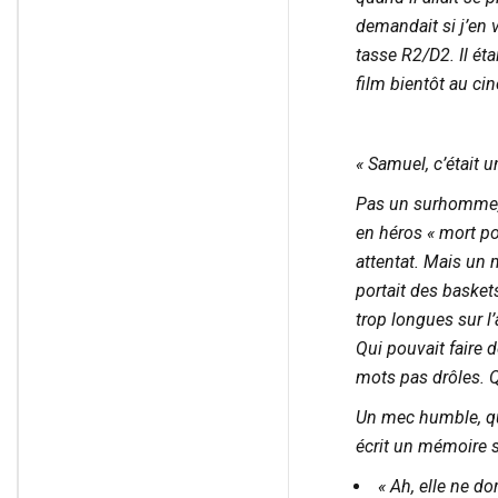
demandait si j’en v
tasse R2/D2. Il ét
film bientôt au ci
« Samuel, c’était 
Pas un surhomme, p
en héros « mort po
attentat.
Mais un m
portait des basket
trop longues sur l
Qui pouvait faire 
mots pas drôles. Qui
Un mec humble, qui
écrit un mémoire s
« Ah, elle ne do