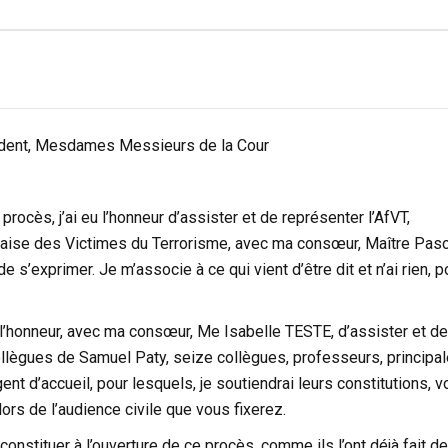
ident, Mesdames Messieurs de la Cour
procès, j’ai eu l’honneur d’assister et de représenter l’AfVT,
nçaise des Victimes du Terrorisme, avec ma consœur, Maître Pas
 s’exprimer. Je m’associe à ce qui vient d’être dit et n’ai rien, p
l’honneur, avec ma consœur, Me Isabelle TESTE, d’assister et de
llègues de Samuel Paty, seize collègues, professeurs, principal
ent d’accueil, pour lesquels, je soutiendrai leurs constitutions, v
 lors de l’audience civile que vous fixerez.
 constituer à l’ouverture de ce procès, comme ils l’ont déjà fait d