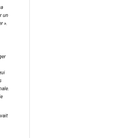
sa
r un
r ».
ger
qui
s
nale.
de
vait