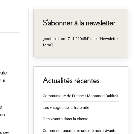
S’abonner à la newsletter
[contact-form-7 id="10454" title="Newsletter
form"]
cale
Actualités récentes
our
Communiqué de Presse / Mohamed Bakkali
e-
Les visages de la fraternité
oire
Des vivants dans la classe
Comment transmettre une mémoire vivante
evant