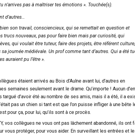
 tu n’arrives pas à maîtriser tes émotions ». Touchée(s).
t d’autres…
 bien son travail, consciencieux, qui se remettait en question et
s trucs nouveaux, pas pour faire bien mais par curiosité, qui
èves, qui voulait être tuteur, faire des projets, être référent culture
 sa journée médiévale.
Un prof comme tant d’autres. Qui a été tu
 auraient pu l’être ».
llègues étaient arrivés au Bois d’Aulne avant lui, d’autres en
es semaines seulement avant le drame. Qu’importe ! Aucun d’en
 targué d’avoir été au nombre de ses amis, mais il a été, il a exist
 n’était pas un chien si tant est que l’on puisse infliger à une bête l
’est pour ça, pour lui, qu’ils sont à ce procès.
, vos collègues ne vous ont pas lâchement abandonné, ils ont f
ur vous protéger, pour vous aider. En surveillant les entrées et le