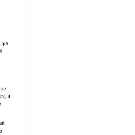
, qui
é
tre
é, il
e
ait
s