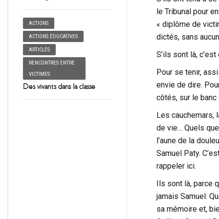
le Tribunal pour e
« diplôme de victi
ACTIONS
dictés, sans aucu
ACTIONS ÉDUCATIVES
ARTICLES
S’ils sont là, c’es
RENCONTRES ENTRE
Pour se tenir, assi
VICTIMES
envie de dire. Pour
Des vivants dans la classe
côtés, sur le banc 
Les cauchemars, la
de vie… Quels que 
l’aune de la doule
Samuel Paty. C’est
rappeler ici.
Ils sont là, parce q
jamais Samuel. Que 
sa mémoire et, bien