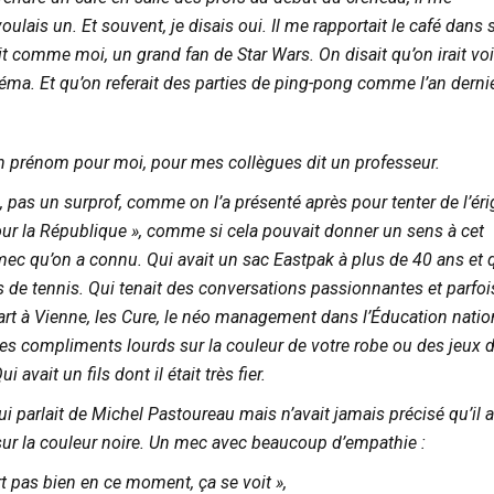
oulais un. Et souvent, je disais oui. Il me rapportait le café dans 
ait comme moi, un grand fan de Star Wars. On disait qu’on irait voi
néma. Et qu’on referait des parties de ping-pong comme l’an dernie
un prénom pour moi, pour mes collègues dit un professeur.
as un surprof, comme on l’a présenté après pour tenter de l’éri
ur la République », comme si cela pouvait donner un sens à cet
ec qu’on a connu. Qui avait un sac Eastpak à plus de 40 ans et 
s de tennis. Qui tenait des conversations passionnantes et parfoi
’art à Vienne, les Cure, le néo management dans l’Éducation natio
des compliments lourds sur la couleur de votre robe ou des jeux 
 avait un fils dont il était très fier.
 parlait de Michel Pastoureau mais n’avait jamais précisé qu’il a
ur la couleur noire. Un mec avec beaucoup d’empathie :
rt pas bien en ce moment, ça se voit »,