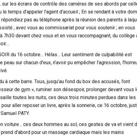
, sur les écrans de contrôle des caméras de ses abords par cell
 le temps d’appeler l’agent d’accueil ; En se rendant à votre domi
 répondiez pas au téléphone après la réunion des parents à laqu
sisté ; avec vous au commissariat pour vous soutenir ; en vous
n à 7h30 devant chez vous et en vous raccompagnant, du collège 
soir…
SOIR du 16 octobre… Hélas… Leur sentiment de culpabilité est
e peau sur chacun d’eux, n’avoir pu empêcher l’agression, l’horre
ivé.
u à cette barre. Tous, jusqu’au fond du box des accusés, l’ont
esseur de gym », ruminer son désespoir, prolonger devant vous l
saille toutes les nuits, ces deux trois minutes perdues dans les
pour aller reposer un livre, après la sonnerie, ce 16 octobre, jus
é Samuel PATY.
 en voiture… ces deux hommes au sol, ces gestes de va et vient 
u’il prend d’abord pour un massage cardiaque mais les mains