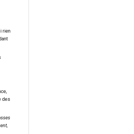
 rien
dant
s
nce,
le des
asses
ent,