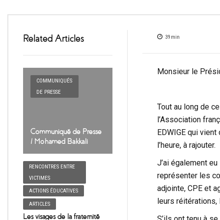
Related Articles
39
min
Monsieur le Prés
COMMUNIQUÉS
DE PRESSE
Tout au long de ce 
l’Association fra
Communiqué de Presse
EDWIGE qui vient de
/ Mohamed Bakkali
l’heure, à rajouter.
J’ai également eu 
RENCONTRES ENTRE
représenter les co
VICTIMES
adjointe, CPE et ag
ACTIONS ÉDUCATIVES
leurs réitérations,
ARTICLES
Les visages de la fraternité
S’ils ont tenu à se