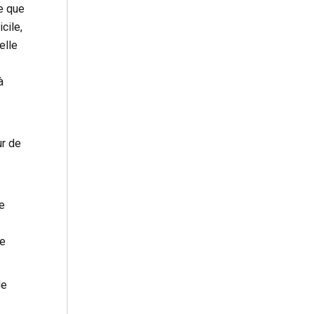
e que
cile,
elle
à
ur de
e
te
de