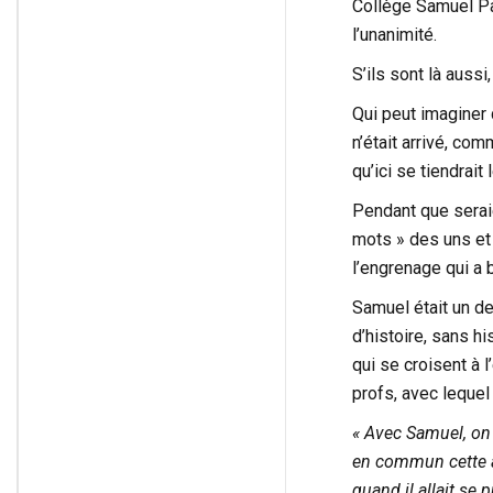
Collège Samuel Paty
l’unanimité.
S’ils sont là auss
Qui peut imaginer 
n’était arrivé, com
qu’ici se tiendra
Pendant que seraie
mots » des uns et
l’engrenage qui a 
Samuel était un d
d’histoire, sans h
qui se croisent à l
profs, avec lequel
« Avec Samuel, on 
en commun cette a
quand il allait se 