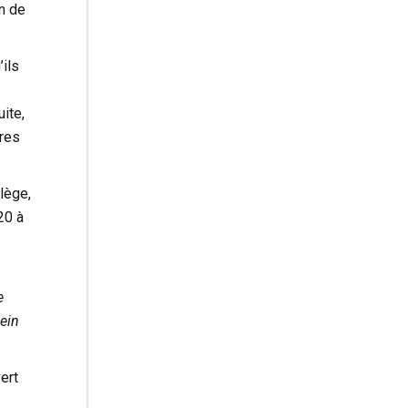
on de
’ils
ite,
tres
lège,
20 à
e
ein
ert