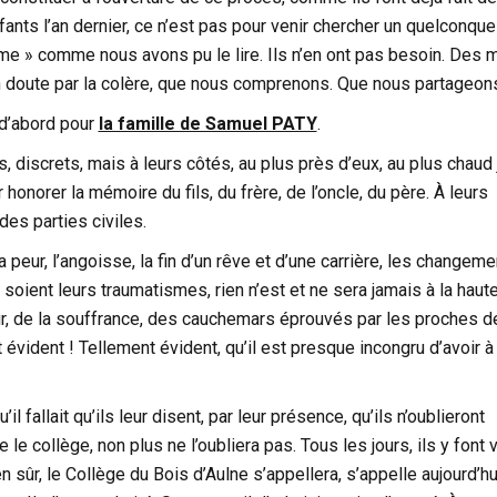
nfants l’an dernier, ce n’est pas pour venir chercher un quelconque
me » comme nous avons pu le lire. Ils n’en ont pas besoin. Des 
n doute par la colère, que nous comprenons. Que nous partageon
t d’abord pour
la famille de Samuel PATY
.
s, discrets, mais à leurs côtés, au plus près d’eux, au plus chaud j
 honorer la mémoire du fils, du frère, de l’oncle, du père. À leurs
des parties civiles.
 peur, l’angoisse, la fin d’un rêve et d’une carrière, les changem
soient leurs traumatismes, rien n’est et ne sera jamais à la haute
ur, de la souffrance, des cauchemars éprouvés par les proches d
 évident ! Tellement évident, qu’il est presque incongru d’avoir à 
u’il fallait qu’ils leur disent, par leur présence, qu’ils n’oublieront
le collège, non plus ne l’oubliera pas. Tous les jours, ils y font v
 sûr, le Collège du Bois d’Aulne s’appellera, s’appelle aujourd’hu