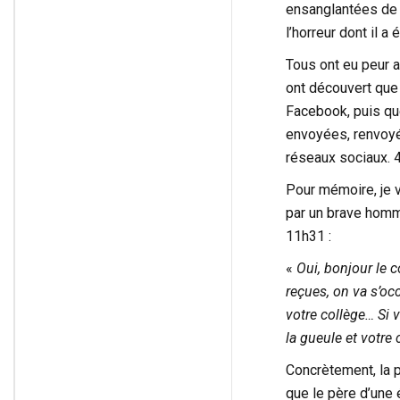
ensanglantées de ce
l’horreur dont il a 
Tous ont eu peur a
ont découvert que 
Facebook, puis que
envoyées, renvoyée
réseaux sociaux. 4
Pour mémoire, je v
par un brave homme
11h31 :
«
Oui, bonjour le 
reçues, on va s’occ
votre collège… Si 
la gueule et votre 
Concrètement, la p
que le père d’une