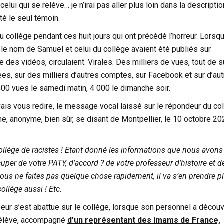
lui qui se relève… je n’irai pas aller plus loin dans la descripti
été le seul témoin.
u collège pendant ces huit jours qui ont précédé l’horreur. Lorsqu
le nom de Samuel et celui du collège avaient été publiés sur
 des vidéos, circulaient. Virales. Des milliers de vues, tout de su
s, sur des milliers d’autres comptes, sur Facebook et sur d’au
00 vues le samedi matin, 4 000 le dimanche soir.
ais vous redire, le message vocal laissé sur le répondeur du col
, anonyme, bien sûr, se disant de Montpellier, le 10 octobre 20
collège de racistes ! Etant donné les informations que nous avons
uper de votre PATY, d’accord ? de votre professeur d’histoire et d
vous ne faites pas quelque chose rapidement, il va s’en prendre pl
collège aussi ! Etc.
eur s’est abattue sur le collège, lorsque son personnel a découv
 élève, accompagné
d’un représentant des Imams de France,