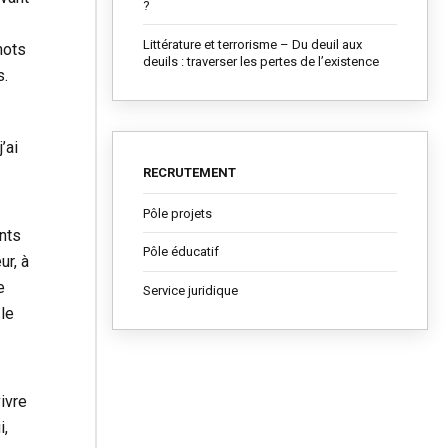
?
Littérature et terrorisme – Du deuil aux
mots
deuils : traverser les pertes de l’existence
s.
’ai
RECRUTEMENT
Pôle projets
ents
Pôle éducatif
ur, à
e
Service juridique
le
ivre
i,