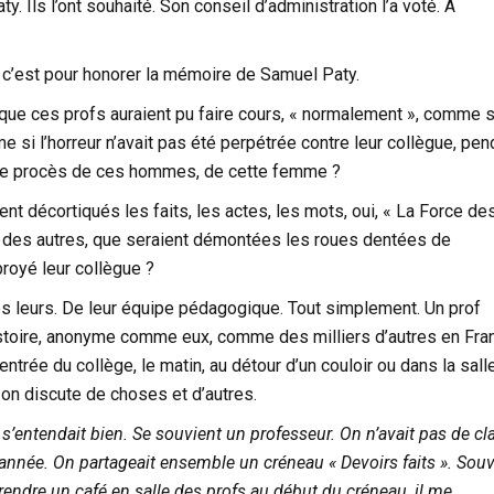
. Ils l’ont souhaité. Son conseil d’administration l’a voté. À
i, c’est pour honorer la mémoire de Samuel Paty.
que ces profs auraient pu faire cours, « normalement », comme si
me si l’horreur n’avait pas été perpétrée contre leur collègue, pen
it le procès de ces hommes, de cette femme ?
nt décortiqués les faits, les actes, les mots, oui, « La Force de
 des autres, que seraient démontées les roues dentées de
broyé leur collègue ?
es leurs. De leur équipe pédagogique. Tout simplement. Un prof
istoire, anonyme comme eux, comme des milliers d’autres en Fra
’entrée du collège, le matin, au détour d’un couloir ou dans la sal
 on discute de choses et d’autres.
s’entendait bien. Se souvient un professeur. On n’avait pas de cl
nnée. On partageait ensemble un créneau « Devoirs faits ». Souv
prendre un café en salle des profs au début du créneau, il me