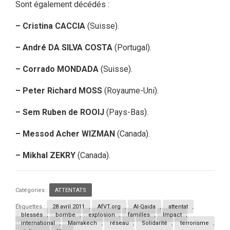
Sont également décédés :
– Cristina CACCIA
(Suisse).
– André DA SILVA COSTA
(Portugal).
– Corrado MONDADA
(Suisse).
– Peter Richard MOSS
(Royaume-Uni).
– Sem Ruben de ROOIJ
(Pays-Bas).
– Messod Acher WIZMAN
(Canada).
– Mikhal ZEKRY
(Canada).
Catégories :
ATTENTATS
Étiquettes :
28 avril 2011
,
AfVT.org
,
Al-Qaida
,
attentat
,
blessés
,
bombe
,
explosion
,
familles
,
Impact
,
international
,
Marrakech
,
réseau
,
Solidarité
,
terrorisme
,