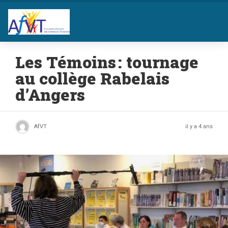
Les Témoins : tournage
au collège Rabelais
d’Angers
AfVT
il y a 4 ans