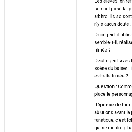
Les élèves, en réf
se sont posé la qu
arbitre. Ils se son
n’y a aucun doute
D’une part, il util
semble-t-il, réali
filmée ?
D’autre part, avec
scène du baiser : 
est-elle filmée ?
Question :
Comment
place le personna
Réponse de Luc 
ablutions avant la 
fanatique, c’est l’
qui se montre plus