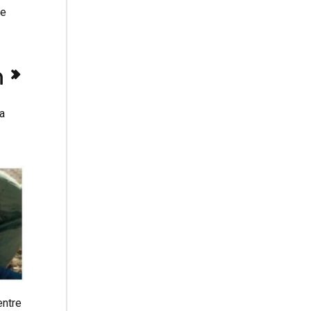
re
n »
a
entre