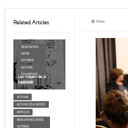
Related Articles
19
min
RENCONTRES
ENTRE
VICTIMES
ACTIONS
ÉDUCATIVES
Les visages de la
fraternité
ARTICLES
ACTIONS
ACTIONS ÉDUCATIVES
ARTICLES
RENCONTRES ENTRE
VICTIMES