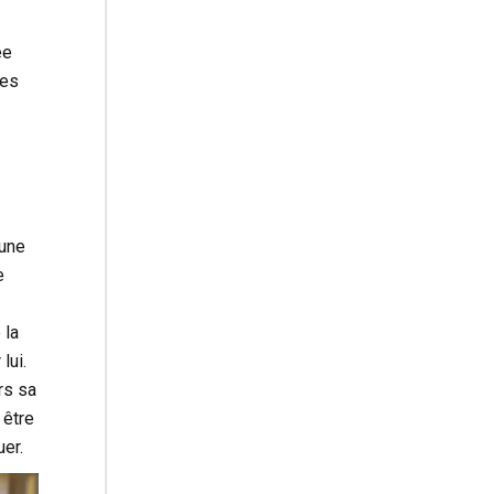
ée
ses
 une
e
 la
lui.
rs sa
 être
uer.