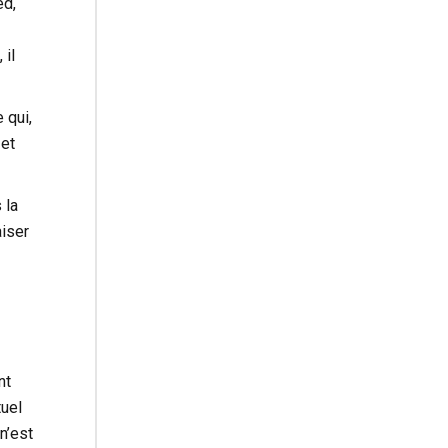
ed,
 il
 qui,
 et
 la
aiser
nt
tuel
n’est