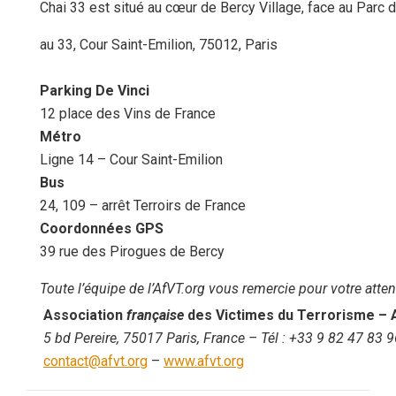
Chai 33 est situé au cœur de Bercy Village, face au Parc d
au 33, Cour Saint-Emilion, 75012, Paris
Parking De Vinci
12 place des Vins de France
Métro
Ligne 14 – Cour Saint-Emilion
Bus
24, 109 – arrêt Terroirs de France
Coordonnées GPS
39 rue des Pirogues de Bercy
Toute l’équipe de l’AfVT.org vous remercie pour votre atten
Association
française
des Victimes du Terrorisme
– 
5 bd Pereire, 75017 Paris, France
– Tél :
+33 9 82 47 83 9
contact@afvt.org
–
www.afvt.org