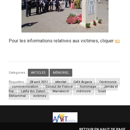
Pour les informations relatives aux victimes, cliquer
ici
.
Catégories :
ARTICLES
,
MÉMORIEL
Étiquettes :
28 avril 2011
,
attentat
,
Café Argana
,
Cérémonie
,
commémoration
,
Consul de France
,
hommage
,
Jamâa el
fna
,
Latifa Ibn Ziaten
,
Marrakech
,
mémoire
,
Soad
Elkhammal
,
victimes
RETOUR EN HAUT DE PAGE