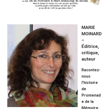
MARIE
MOINARD
–
Éditrice,
critique,
auteur
Racontez-
nous
l’histoire
de
Promenad
e de la
Mémoire,