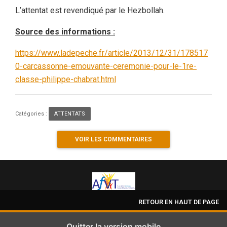
L’attentat est revendiqué par le Hezbollah.
Source des informations :
https://www.ladepeche.fr/article/2013/12/31/178517
0-carcassonne-emouvante-ceremonie-pour-le-1re-
classe-philippe-chabrat.html
Catégories :
ATTENTATS
VOIR LES COMMENTAIRES
RETOUR EN HAUT DE PAGE
Quitter la version mobile