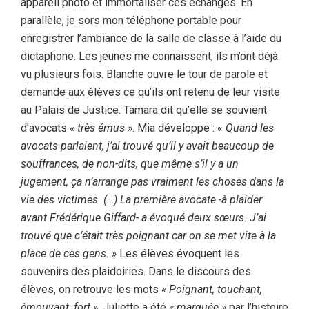
appareil photo et immortaliser ces échanges. En
parallèle, je sors mon téléphone portable pour
enregistrer l’ambiance de la salle de classe à l’aide du
dictaphone. Les jeunes me connaissent, ils m’ont déjà
vu plusieurs fois. Blanche ouvre le tour de parole et
demande aux élèves ce qu’ils ont retenu de leur visite
au Palais de Justice. Tamara dit qu’elle se souvient
d’avocats
« très émus »
. Mia développe : «
Quand les
avocats parlaient, j’ai trouvé qu’il y avait beaucoup de
souffrances, de non-dits, que même s’il y a un
jugement, ça n’arrange pas vraiment les choses dans la
vie des victimes. (…) La première avocate -à plaider
avant Frédérique Giffard- a évoqué deux sœurs. J’ai
trouvé que c’était très poignant car on se met vite à la
place de ces gens. »
Les élèves évoquent les
souvenirs des plaidoiries. Dans le discours des
élèves, on retrouve les mots
« Poignant, touchant,
émouvant, fort »
. Juliette a été
« marquée »
par l’histoire