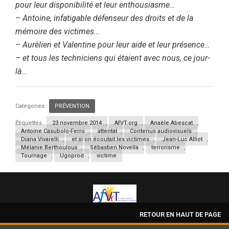
pour leur disponibilité et leur enthousiasme…
– Antoine, infatigable défenseur des droits et de la
mémoire des victimes…
– Aurélien et Valentine pour leur aide et leur présence…
– et tous les techniciens qui étaient avec nous, ce jour-
là…
Catégories :
PRÉVENTION
Étiquettes :
23 novembre 2014
,
AfVT.org
,
Anaële Abescat
,
Antoine Casubolo-Ferro
,
attentat
,
Contenus audiovisuels
,
Diana Vivarelli
,
et si on écoutait les victimes
,
Jean-Luc Alliot
,
Mélanie Berthouloux
,
Sébastien Novella
,
terrorisme
,
Tournage
,
Ugoprod
,
victime
RETOUR EN HAUT DE PAGE