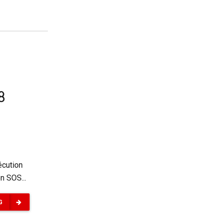
8
écution
n SOS...
G