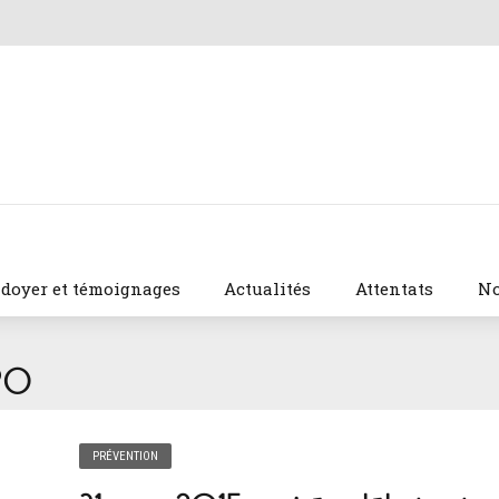
idoyer et témoignages
Actualités
Attentats
No
PO
PRÉVENTION