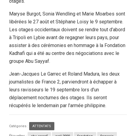
otages.
Maryse Burgot, Sonia Wendling et Marie Moarbes sont
libérées le 27 août et Stéphane Loisy le 9 septembre.
Les otages occidentaux doivent se rendre tout d’abord
à Tripoli en Lybie avant de regagner leurs pays, pour
assister à des cérémonies en hommage à la Fondation
Kadhafi qui a été au centre des négociations avec le
groupe Abu Sayyaf.
Jean-Jacques Le Garrec et Roland Madura, les deux
journalistes de France 2, parviendront à échapper à
leurs ravisseurs le 19 septembre lors d’un
déplacement nocturnes des otages. Ils seront
récupérés le lendemain par l’armée philippine.
Catégories :
ATTENTATS
Étiquettes :
abu sayyaf
,
avril 2000
,
fondation
,
français
,