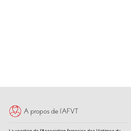
danger. Entre eux,
Mélanie et SEb, tous
deux survivants
d’attentats, et ces
lycéens, […]
A propos de l’AFVT