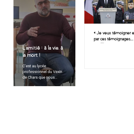
« Je veux témoigner e
par ces témoignages,
insuffler une graine qui
L’amitié : à la vie, à
je l’espère fleurira. »
la mort !
(Michel Catalano)
C’est au lycée
professionnel du Vexin
de Chars que nous
rencontrons de très
jeunes élèves qui
composent une « classe
engagée ». Ces élèves
préparent un CAP pour
devenir agents de
sécurité : ils seront
amenés à donner l’alerte
et à rassurer en cas de