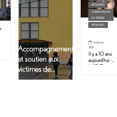
ATTENTATS
COMMUNIQUÉS
DE PRESSE
MÉMORIEL
t
14 février
Accompagnement
2025
Il y a 10 ans
et soutien aux
aujourd’hui :
L’AFVT se souv
victimes de
et n’oublie pas 
l’attaque au
attentats de
Copenhague
couteau de
Mulhouse du 22
février 2025