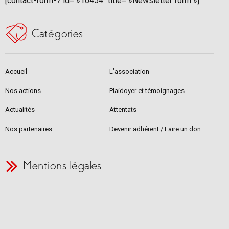
[contact-form-7 id= »10454″ title= »Newsletter form »]
Catégories
Accueil
L’association
Nos actions
Plaidoyer et témoignages
Actualités
Attentats
Nos partenaires
Devenir adhérent / Faire un don
Mentions légales