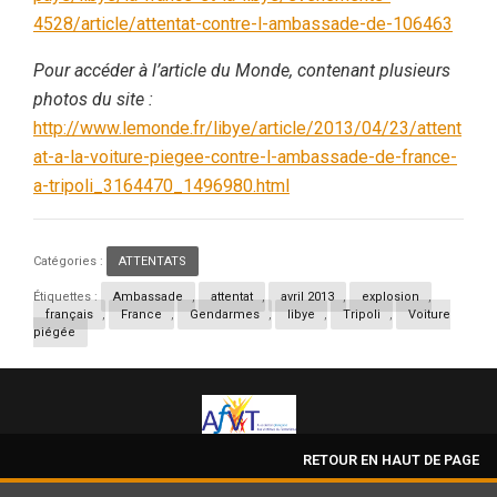
4528/article/attentat-contre-l-ambassade-de-106463
Pour accéder à l’article du Monde, contenant plusieurs
photos du site :
http://www.lemonde.fr/libye/article/2013/04/23/attent
at-a-la-voiture-piegee-contre-l-ambassade-de-france-
a-tripoli_3164470_1496980.html
Catégories :
ATTENTATS
Étiquettes :
Ambassade
,
attentat
,
avril 2013
,
explosion
,
français
,
France
,
Gendarmes
,
libye
,
Tripoli
,
Voiture
piégée
RETOUR EN HAUT DE PAGE