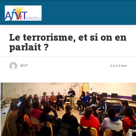
Le terrorisme, et si on en
parlait ?
AfVT
il y a 6 ans