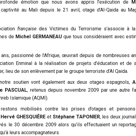
profonde émotion que nous avons appris l’exécution de
M
 captivité au Mali depuis le 21 avril, otage d’Al-Qaida au Ma
ociation
française
des Victimes du Terrorisme s’associe à la
ches de
Michel GERMANEAU
que tous considéraient avec esti
ans, passionné de l’Afrique, œuvrait depuis de nombreuses a
ciation Enminal à la réalisation de projets d’éducation et de s
, lieu de son enlèvement par le groupe terroriste d’Al Qaida.
notre soutien vont également aux deux otages espagnols,
A
ue PASCUAL
, retenus depuis novembre 2009 par une autre fa
hreb Islamique (AQMI).
estons mobilisés contre les prises d’otages et pensons
à
Hervé GHESQUIÈRE
et
Stéphane TAPONIER
, les deux journa
és le 30 décembre 2009 alors qu’ils effectuaient un reporta
 qu’à leurs accompagnateurs.