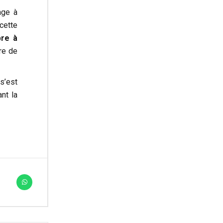
age à
cette
bre à
re de
s’est
nt la