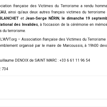
ciation
française
des Victimes du Terrorisme a rendu homm
EAU
, ainsi qu’aux deux autres français victimes du terrorisme 
 BLANCHET
et
Jean-Serge NÉRIN
,
le dimanche 19 septem
ational des Invalides
, à l’occasion de la cérémonie en mémoi
s du terrorisme.
 L’A
f
VT.org – Association
française
des Victimes du Terrorisme 
emblement organisé par le maire de Marcoussis, à 19h00 deva
Guillaume DENOIX de SAINT MARC : +33 6 61 11 96 54
2 734