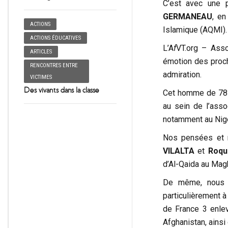
C’est avec une 
GERMANEAU
, en
ACTIONS
Islamique (AQMI).
ACTIONS ÉDUCATIVES
L’A
f
VT.org – Ass
ARTICLES
émotion des pro
RENCONTRES ENTRE
admiration.
VICTIMES
Des vivants dans la classe
Cet homme de 78 
au sein de l’asso
notamment au Niger
Nos pensées et 
VILALTA
et
Roq
d’Al-Qaida au Mag
De même, nous r
particulièrement 
de France 3 enlev
Afghanistan, ainsi