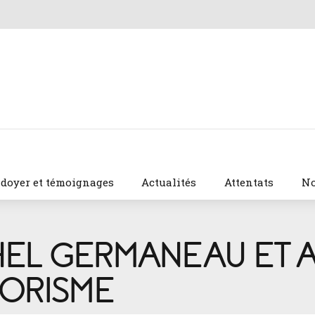
idoyer et témoignages
Actualités
Attentats
No
EL GERMANEAU ET A
RORISME