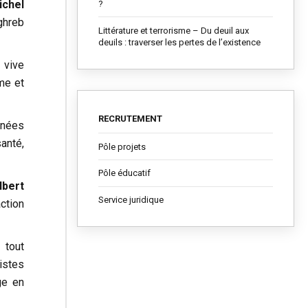
ichel
?
ghreb
Littérature et terrorisme – Du deuil aux
deuils : traverser les pertes de l’existence
 vive
me et
RECRUTEMENT
nnées
anté,
Pôle projets
Pôle éducatif
lbert
Service juridique
ction
 tout
listes
ge en