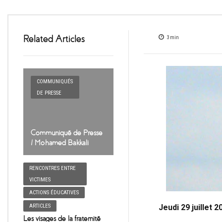
Related Articles
3
min
COMMUNIQUÉS
DE PRESSE
Communiqué de Presse
/ Mohamed Bakkali
RENCONTRES ENTRE
VICTIMES
ACTIONS ÉDUCATIVES
Jeudi 29 juillet 2
ARTICLES
Les visages de la fraternité