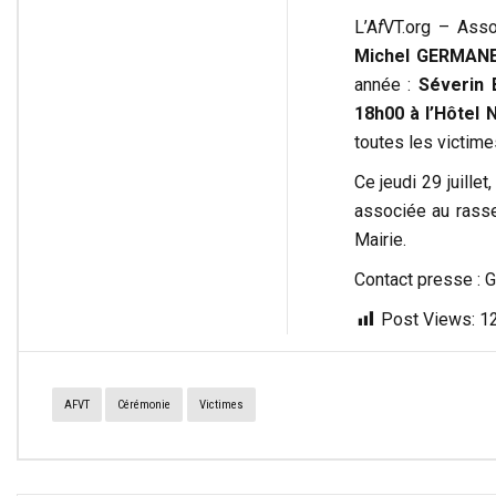
L’A
f
VT.org – Asso
Michel GERMAN
année :
Séverin
18h00 à l’Hôtel N
toutes les victime
Ce jeudi 29 juillet,
associée au rass
Mairie.
Contact presse : 
Post Views:
1
AFVT
Cérémonie
Victimes