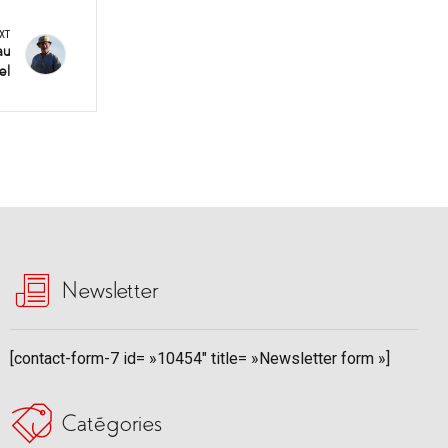
XT
au
el
Newsletter
[contact-form-7 id= »10454″ title= »Newsletter form »]
Catégories