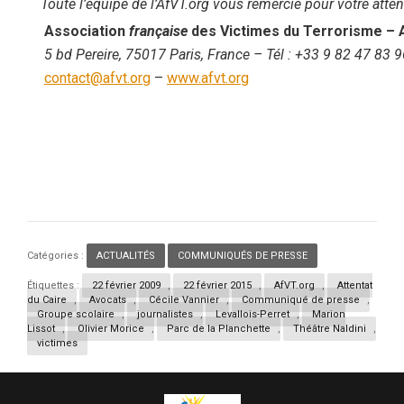
Toute l’équipe de l’AfVT.org vous remercie pour votre atten
Association
française
des Victimes du Terrorisme
– 
5 bd Pereire, 75017 Paris, France
– Tél :
+33 9 82 47 83 9
contact@afvt.org
–
www.afvt.org
Catégories :
ACTUALITÉS
,
COMMUNIQUÉS DE PRESSE
Étiquettes :
22 février 2009
,
22 février 2015
,
AfVT.org
,
Attentat
du Caire
,
Avocats
,
Cécile Vannier
,
Communiqué de presse
,
Groupe scolaire
,
journalistes
,
Levallois-Perret
,
Marion
Lissot
,
Olivier Morice
,
Parc de la Planchette
,
Théâtre Naldini
,
victimes