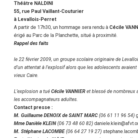
Théâtre NALDINI
55, rue Paul Vaillant-Couturier
à Levallois-Perret
A partir de 17h30, un hommage sera rendu à
Cécile VANN
érigé au Parc de la Planchette, situé à proximité.
Rappel des faits
le 22 février 2009, un groupe scolaire originaire de Levallo
d’un attentat à l’explosif alors que les adolescents avaient 
vieux Caire.
L’explosion a tué
Cécile VANNIER
et blessé de nombreux a
les accompagnateurs adultes.
Contact presse :
M. Guillaume DENOIX de SAINT MARC
(06 61 11 96 54)
g
Mme Danièle KLEIN
(06 73 48 60 82)
daniele.klein@afvt.o
M. Stéphane LACOMBE
(06 64 27 19 27)
stephane.lacom