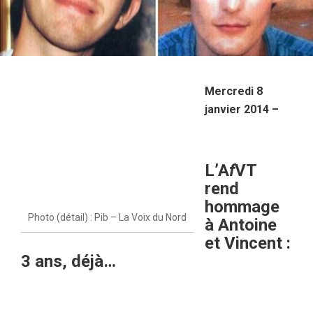
Mercredi 8
janvier 2014 –
L’A
f
VT
rend
hommage
Photo (détail) : Pib – La Voix du Nord
à Antoine
et Vincent :
3 ans, déjà…