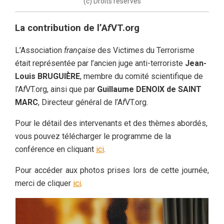
(c) Droits réservés
La contribution de l’A
f
VT.org
L’Association
française
des Victimes du Terrorisme
était représentée par l’ancien juge anti-terroriste
Jean-
Louis BRUGUIÈRE
, membre du comité scientifique de
l’A
f
VT.org, ainsi que par
Guillaume DENOIX de SAINT
MARC
, Directeur général de l’A
f
VT.org.
Pour le détail des intervenants et des thèmes abordés,
vous pouvez télécharger le programme de la
conférence en cliquant
ici
.
Pour accéder aux photos prises lors de cette journée,
merci de cliquer
ici
.