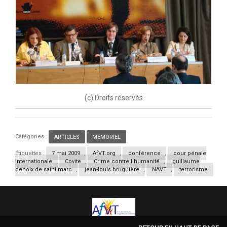
(c) Droits réservés
Catégories :
ARTICLES
,
MÉMORIEL
Étiquettes :
7 mai 2009
,
AfVT.org
,
conférence
,
cour pénale
internationale
,
Covite
,
Crime contre l'humanité
,
guillaume
denoix de saint marc
,
jean-louis bruguière
,
NAVT
,
terrorisme