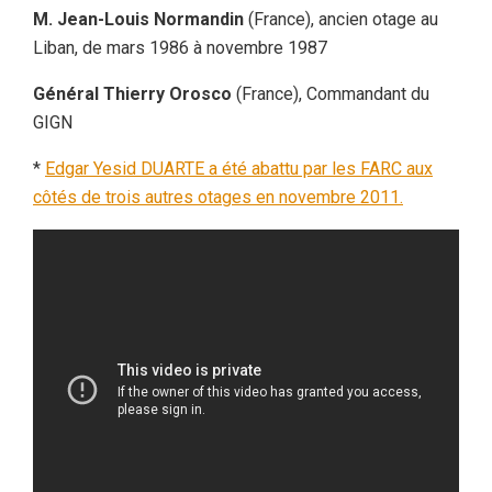
M. Jean-Louis Normandin
(France), ancien otage au
Liban, de mars 1986 à novembre 1987
Général Thierry Orosco
(France), Commandant du
GIGN
*
Edgar Yesid DUARTE a été abattu par les FARC aux
côtés de trois autres otages en novembre 2011.