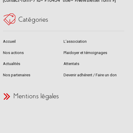
[contact-form-7 id= »10454″ title= »Newsletter form »]
Catégories
Accueil
L’association
Nos actions
Plaidoyer et témoignages
Actualités
Attentats
Nos partenaires
Devenir adhérent / Faire un don
Mentions légales