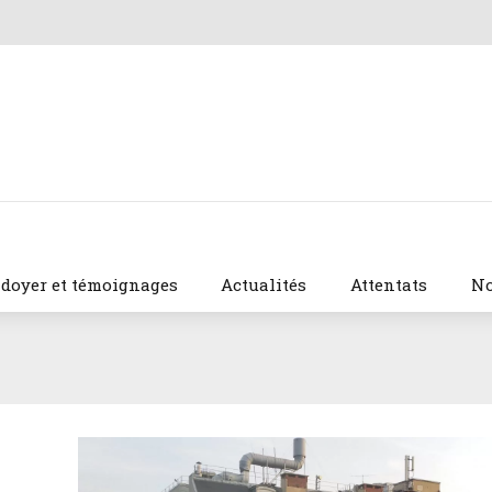
idoyer et témoignages
Actualités
Attentats
No