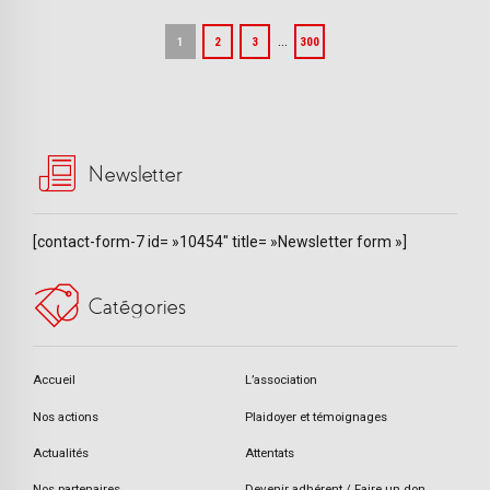
…
1
2
3
300
Newsletter
[contact-form-7 id= »10454″ title= »Newsletter form »]
Catégories
Accueil
L’association
Nos actions
Plaidoyer et témoignages
Actualités
Attentats
Nos partenaires
Devenir adhérent / Faire un don