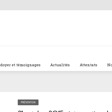
idoyer et témoignages
Actualités
Attentats
No
PRÉVENTION