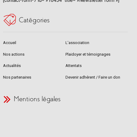
[contact-form-7 id= »10454″ title= »Newsletter form »]
Catégories
Accueil
L’association
Nos actions
Plaidoyer et témoignages
Actualités
Attentats
Nos partenaires
Devenir adhérent / Faire un don
Mentions légales