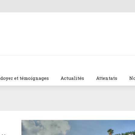
idoyer et témoignages
Actualités
Attentats
No