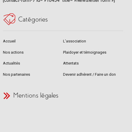
[contact-form-7 id= »10454″ title= »Newsletter form »]
Catégories
Accueil
L’association
Nos actions
Plaidoyer et témoignages
Actualités
Attentats
Nos partenaires
Devenir adhérent / Faire un don
Mentions légales