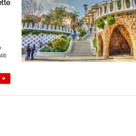
tte
e
500