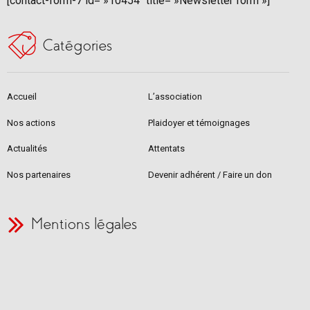
[contact-form-7 id= »10454″ title= »Newsletter form »]
Catégories
Accueil
L’association
Nos actions
Plaidoyer et témoignages
Actualités
Attentats
Nos partenaires
Devenir adhérent / Faire un don
Mentions légales