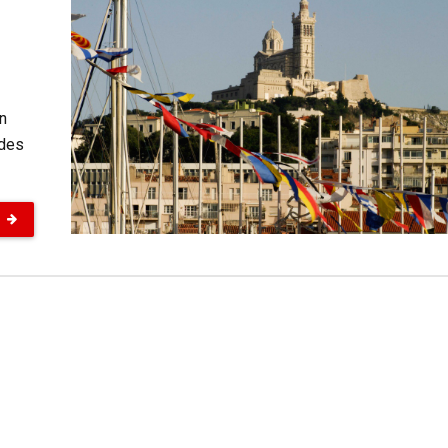
on
 des