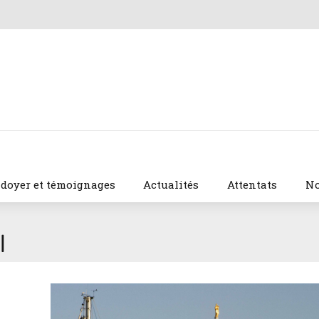
idoyer et témoignages
Actualités
Attentats
No
I