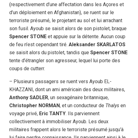
(respectivement d’une affectation dans les Açores et
d’un déploiement en Afghanistan), se ruent sur le
terroriste présumé, le projetant au sol et lui arrachant
son fusil. Ayoub se saisit alors de son pistolet, braque
Spencer STONE
et appuie sur la détente. Aucun coup
de feu n’est cependant tiré.
Aleksander SKARLATOS
se saisit alors du pistolet, tandis que
Spencer STONE
tente d’étrangler son agresseur, lequel lui porte des
coups de cutterr.
– Plusieurs passagers se ruent vers Ayoub EL-
KHAZZANI, dont un ami américain des deux militaires,
Anthony SADLER
, un sexagénaire britannique,
Christopher NORMAN
, et un conducteur de
Thalys
en
voyage privé,
Eric TANTY
. Ils parviennent
collectivement à immobiliser Ayoub. Les deux
militaires frappent alors le terroriste présumé jusqu’à
lui faire perdre connaissance. Ils parviennent ainsi à le