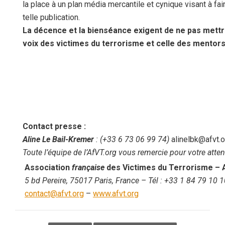
la place à un plan média mercantile et cynique visant à fai
telle publication.
La décence et la bienséance exigent de ne pas mettr
voix des victimes du terrorisme et celle des mentors
Contact presse :
Aline Le Bail-Kremer
: (+33 6 73 06 99 74)
alinelbk@afvt.o
Toute l’équipe de l’AfVT.org vous remercie pour votre atten
Association
française
des Victimes du Terrorisme
– 
5 bd Pereire, 75017 Paris, France
– Tél :
+33 1 84 79 10 1
contact@afvt.org
–
www.afvt.org