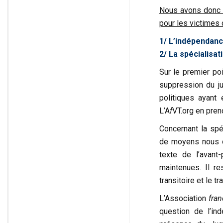
Nous avons donc f
pour les victimes 
1/ L’indépendanc
2/ La spécialisati
Sur le premier poi
suppression du ju
politiques ayant
L’A
f
VT.org en prend
Concernant la spéc
de moyens nous on
texte de l’avant-
maintenues. Il r
transitoire et le t
L’Association
fran
question de l’ind