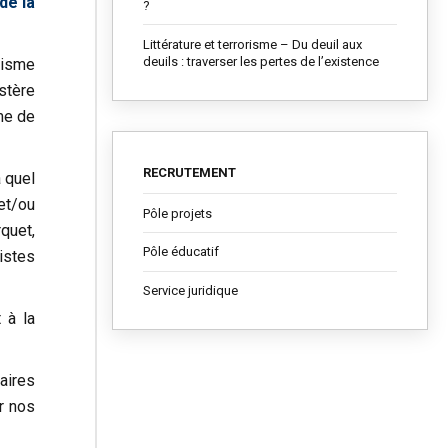
de la
?
Littérature et terrorisme – Du deuil aux
deuils : traverser les pertes de l’existence
risme
istère
rme de
RECRUTEMENT
 quel
 et/ou
Pôle projets
quet,
Pôle éducatif
ristes
Service juridique
 à la
aires
ar nos