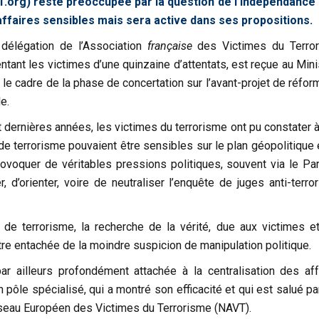
T.org) reste préoccupée par la question de l’indépendance 
 affaires sensibles mais sera active dans ses propositions.
délégation de l’Association
française
des Victimes du Terro
entant les victimes d’une quinzaine d’attentats, est reçue au Min
 le cadre de la phase de concertation sur l’avant-projet de réfo
e.
 dernières années, les victimes du terrorisme ont pu constater à
 de terrorisme pouvaient être sensibles sur le plan géopolitique
ovoquer de véritables pressions politiques, souvent via le Par
r, d’orienter, voire de neutraliser l’enquête de juges anti-terro
 de terrorisme, la recherche de la vérité, due aux victimes et
tre entachée de la moindre suspicion de manipulation politique.
ar ailleurs profondément attachée à la centralisation des aff
n pôle spécialisé, qui a montré son efficacité et qui est salué p
seau Européen des Victimes du Terrorisme (NAVT).