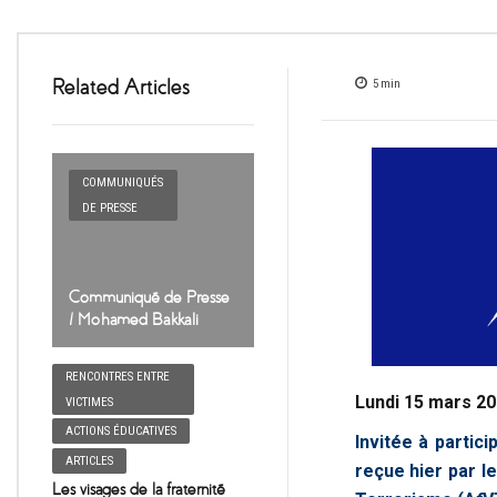
Related Articles
5
min
COMMUNIQUÉS
DE PRESSE
Communiqué de Presse
/ Mohamed Bakkali
RENCONTRES ENTRE
Lundi 15 mars 2
VICTIMES
ACTIONS ÉDUCATIVES
Invitée à partic
ARTICLES
reçue hier par le
Les visages de la fraternité