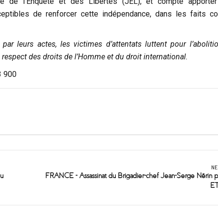
e de l’Enquête et des Libertés (JEL), et compte apporte
ceptibles de renforcer cette indépendance, dans les faits 
 par leurs actes, les victimes d’attentats luttent pour l’abolit
 respect des droits de l’Homme et du droit international.
3 900
NE
du
FRANCE - Assassinat du Brigadier-chef Jean-Serge Nérin p
E