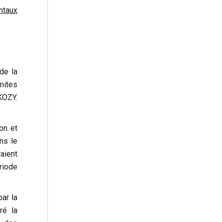
ntaux
 de la
mites
KOZY.
on et
ns le
aient
riode
ar la
ré la