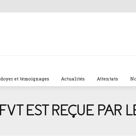
idoyer et témoignages
Actualités
Attentats
No
AFVT EST REÇUE PAR 