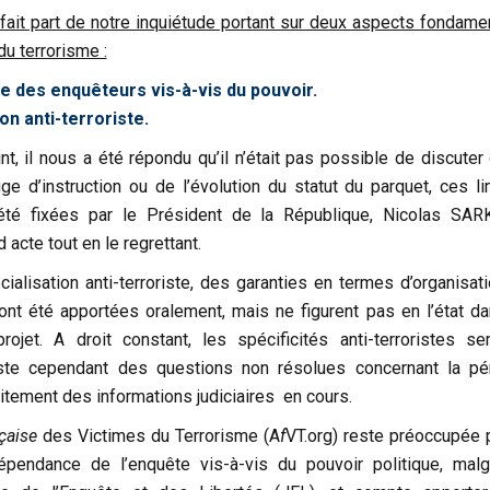
ait part de notre inquiétude portant sur deux aspects fondame
du terrorisme :
e des enquêteurs vis-à-vis du pouvoir.
on anti-terroriste.
nt, il nous a été répondu qu’il n’était pas possible de discuter
ge d’instruction ou de l’évolution du statut du parquet, ces li
 été fixées par le Président de la République, Nicolas SAR
 acte tout en le regrettant.
ialisation anti-terroriste, des garanties en termes d’organisati
t été apportées oralement, mais ne figurent pas en l’état da
projet. A droit constant, les spécificités anti-terroristes ser
este cependant des questions non résolues concernant la pé
raitement des informations judiciaires en cours.
çaise
des Victimes du Terrorisme (A
f
VT.org) reste préoccupée p
épendance de l’enquête vis-à-vis du pouvoir politique, malg