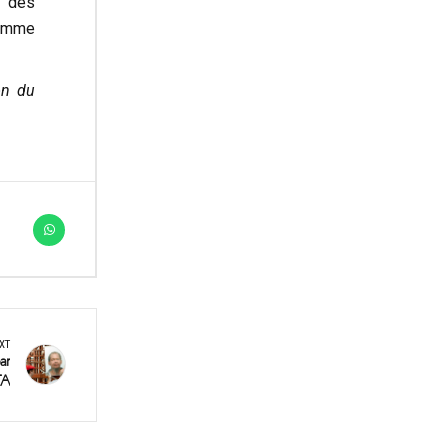
r des
comme
ion du
XT
ar
TA