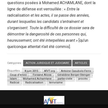
questions posées à Mohamed ACHAMLANE, dont la
ligne de défense est verrouillée : «
Entre la
radicalisation et les actes, il se passe des années,
durant lesquelles les candidats s’entraînent et
s’organisent. Toute la difficulté de ce dossier sera de
démontrer la dangerosité de ces personnes qui,
heureusement, ont été interpellées avant »
[qu’un
quelconque attentat n’ait été commis].
Catégories :
ACTION JURIDIQUE ET JUDICIAIRE
,
ARTICLES
Étiquettes :
8 juin 2015
,
AfVT.org
,
Antoine Casubolo-Ferro
,
Coup d'envoi
,
Forsane Alizza
,
Géraldine Berger-Stenger
,
Islam
,
Mohamed Achamlane
,
partie-civile
,
procès
,
Radical
,
Radicalisation
,
terrorisme