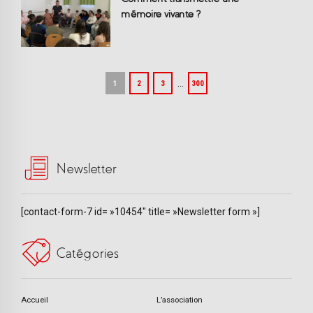
mémoire vivante ?
…
1
2
3
300
Newsletter
[contact-form-7 id= »10454″ title= »Newsletter form »]
Catégories
Accueil
L’association