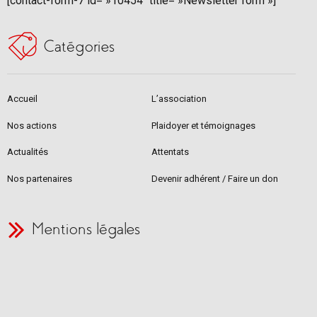
[contact-form-7 id= »10454″ title= »Newsletter form »]
Catégories
Accueil
L’association
Nos actions
Plaidoyer et témoignages
Actualités
Attentats
Nos partenaires
Devenir adhérent / Faire un don
Mentions légales